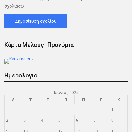
σχολιάσω.
Κάρτα Μέλους -Προνόμια
Ημερολόγιο
Ιούνιος 2025
Δ
Τ
Τ
Π
Π
Σ
Κ
1
2
3
4
5
6
7
8
9
10
11
12
13
14
15