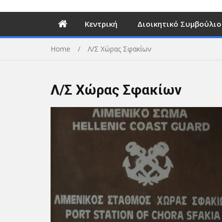
Κεντρική
Διοικητικό Συμβούλιο
Home
Λ/Σ Χώρας Σφακίων
Λ/Σ Χώρας Σφακίων