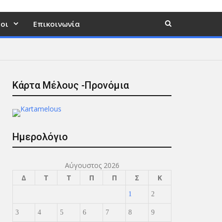
οι
Επικοινωνία
Κάρτα Μέλους -Προνόμια
Ημερολόγιο
Αύγουστος 2026
Δ
Τ
Τ
Π
Π
Σ
Κ
1
2
3
4
5
6
7
8
9