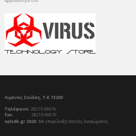
αρμοδιότητά του
Λιμένας Σούδας, Τ.Κ.73200
Τηλέφωνο:
28215.06670
fax:
28215.06670
eplsdk.gr 2020
. Με επιφύλαξη παντός δικαιώματος