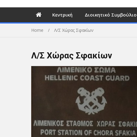
Κεντρική
Διοικητικό Συμβούλιο
Home
Λ/Σ Χώρας Σφακίων
Λ/Σ Χώρας Σφακίων