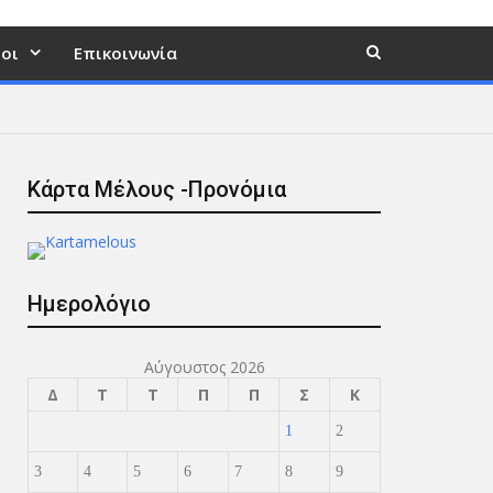
οι
Επικοινωνία
Κάρτα Μέλους -Προνόμια
Ημερολόγιο
Αύγουστος 2026
Δ
Τ
Τ
Π
Π
Σ
Κ
1
2
3
4
5
6
7
8
9