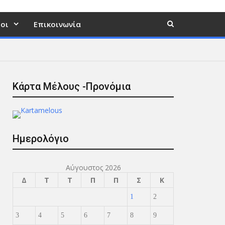
οι
Επικοινωνία
Κάρτα Μέλους -Προνόμια
Ημερολόγιο
Αύγουστος 2026
Δ
Τ
Τ
Π
Π
Σ
Κ
1
2
3
4
5
6
7
8
9