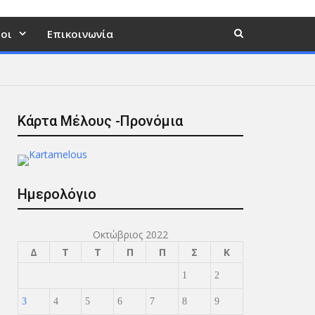
οι
Επικοινωνία
Κάρτα Μέλους -Προνόμια
Ημερολόγιο
Οκτώβριος 2022
Δ
Τ
Τ
Π
Π
Σ
Κ
1
2
3
4
5
6
7
8
9