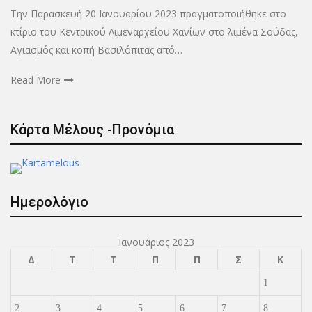
Την Παρασκευή 20 Ιανουαρίου 2023 πραγματοποιήθηκε στο
κτίριο του Κεντρικού Λιμεναρχείου Χανίων στο λιμένα Σούδας,
Αγιασμός και κοπή Βασιλόπιτας από…
Read More
Κάρτα Μέλους -Προνόμια
Ημερολόγιο
Ιανουάριος 2023
Δ
Τ
Τ
Π
Π
Σ
Κ
1
2
3
4
5
6
7
8