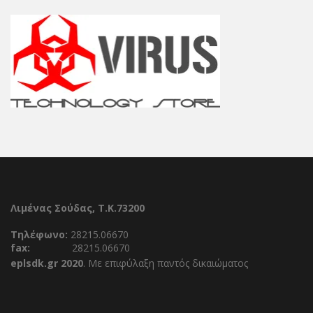
Λιμένας Σούδας, Τ.Κ.73200
Τηλέφωνο:
28215.06670
fax:
28215.06670
eplsdk.gr 2020
. Με επιφύλαξη παντός δικαιώματος