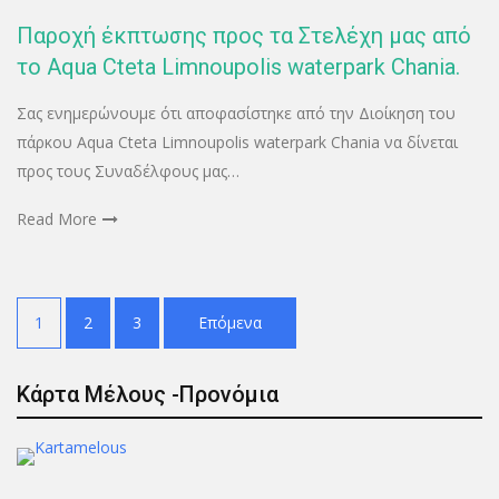
Παροχή έκπτωσης προς τα Στελέχη μας από
το Aqua Cteta Limnoupolis waterpark Chania.
Σας ενημερώνουμε ότι αποφασίστηκε από την Διοίκηση του
πάρκου Aqua Cteta Limnoupolis waterpark Chania να δίνεται
προς τους Συναδέλφους μας…
Read More
Πλοήγηση
1
2
3
Επόμενα
άρθρων
Κάρτα Μέλους -Προνόμια