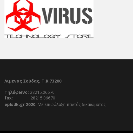
Λιμένας Σούδας, Τ.Κ.73200
Τηλέφωνο:
28215.06670
fax:
28215.06670
eplsdk.gr 2020
. Με επιφύλαξη παντός δικαιώματος