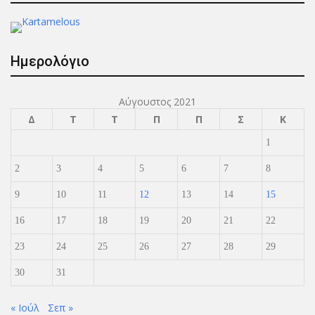
Ημερολόγιο
Αύγουστος 2021
Δ
Τ
Τ
Π
Π
Σ
Κ
1
2
3
4
5
6
7
8
9
10
11
12
13
14
15
16
17
18
19
20
21
22
23
24
25
26
27
28
29
30
31
« Ιούλ
Σεπ »