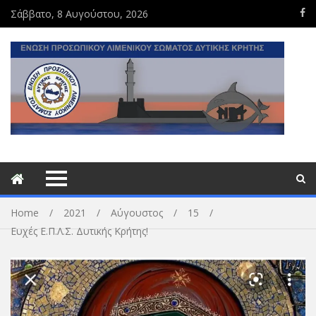
Σάββατο, 8 Αυγούστου, 2026
Home
2021
Αύγουστος
15
Ευχές Ε.Π.Λ.Σ. Δυτικής Κρήτης!