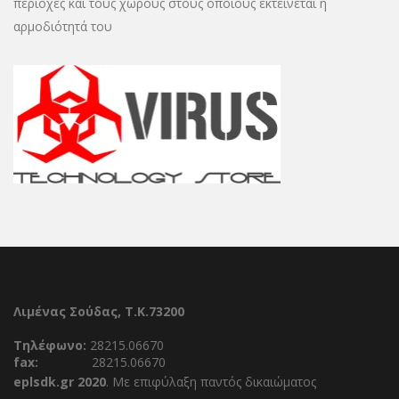
περιοχές και τους χώρους στους οποίους εκτείνεται η
αρμοδιότητά του
Λιμένας Σούδας, Τ.Κ.73200
Τηλέφωνο:
28215.06670
fax:
28215.06670
eplsdk.gr 2020
. Με επιφύλαξη παντός δικαιώματος