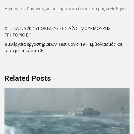
Η χάρη της Παναγίας να μας προστατεύει και να μας καθοδηγεί !!
Πλοήγηση
Π.Π.Λ.Σ. 920 ” ΥΠΟΚΕΛΕΥΣΤΗΣ Α΄ Λ.Σ. ΜΟΥΡΜΟΥΡΗΣ
άρθρων
ΓΡΗΓΟΡΙΟΣ “
Διενέργεια εργαστηριακών Test Covid-19 – Εμβολιασμός και
υποχρεωτικότητα
Related Posts