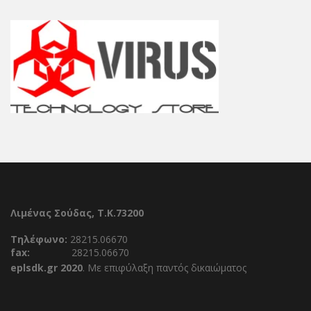
Λιμένας Σούδας, Τ.Κ.73200
Τηλέφωνο:
28215.06670
fax:
28215.06670
eplsdk.gr 2020
. Με επιφύλαξη παντός δικαιώματος