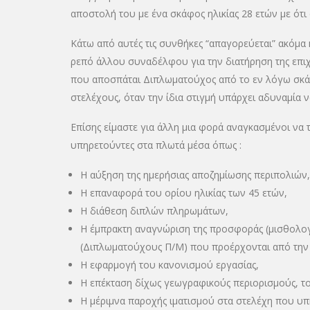
αποστολή του με ένα σκάφος ηλικίας 28 ετών με ότι
Κάτω από αυτές τις συνθήκες “απαγορεύεται” ακόμα κ
ρεπό άλλου συναδέλφου για την διατήρηση της επιχε
που αποσπάται Διπλωματούχος από το εν λόγω σκά
στελέχους, όταν την ίδια στιγμή υπάρχει αδυναμία
Επίσης είμαστε για άλλη μια φορά αναγκασμένοι να
υπηρετούντες στα πλωτά μέσα όπως :
Η αύξηση της ημερήσιας αποζημίωσης περιπολιών,
Η επαναφορά του ορίου ηλικίας των 45 ετών,
Η διάθεση διπλών πληρωμάτων,
Η έμπρακτη αναγνώριση της προσφοράς (μισθολογικ
(Διπλωματούχους Π/Μ) που προέρχονται από την 
Η εφαρμογή του κανονισμού εργασίας,
Η επέκταση δίχως γεωγραφικούς περιορισμούς, το
Η μέριμνα παροχής ιματισμού στα στελέχη που υπ