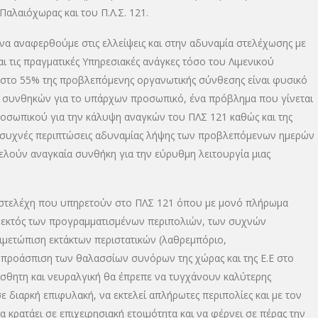
λαιόχωρας και του Π.Λ.Σ. 121.
να αναφερθούμε στις ελλείψεις και στην αδυναμία στελέχωσης με
ι τις πραγματικές Υπηρεσιακές ανάγκες τόσο του Λιμενικού
 στο 55% της προβλεπόμενης οργανωτικής σύνθεσης είναι φυσικό
 συνθηκών για το υπάρχων προσωπικό, ένα πρόβλημα που γίνεται
ροσωπικού για την κάλυψη αναγκών του ΠΛΣ 121 καθώς και της
ε συχνές περιπτώσεις αδυναμίας λήψης των προβλεπόμενων ημερών
λούν αναγκαία συνθήκη για την εύρυθμη λειτουργία μιας
τα στελέχη που υπηρετούν στο ΠΛΣ 121 όπου με μονό πλήρωμα
, εκτός των προγραμματισμένων περιπολιών, των συχνών
τιμετώπιση εκτάκτων περιστατικών (λαθρεμπόριο,
ν προάσπιση των θαλασσίων συνόρων της χώρας και της Ε.Ε στο
ίσθητη και νευραλγική θα έπρεπε να τυγχάνουν καλύτερης
ε διαρκή επιφυλακή, να εκτελεί απλήρωτες περιπολίες και με τον
α κρατάει σε επιχειρησιακή ετοιμότητα και να φέρνει σε πέρας την