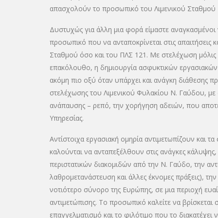
απασχολούν το προσωπικό του Λιμενικού Σταθμού Πα
Δυστυχώς για άλλη μια φορά είμαστε αναγκασμένοι 
προσωπικό που να ανταποκρίνεται στις απαιτήσεις κα
Σταθμού όσο και του ΠΛΣ 121. Με στελέχωση μόλις
επακόλουθο, η δημιουργία ασφυκτικών εργασιακών
ακόμη πιο οξύ όταν υπάρχει και ανάγκη διάθεσης π
στελέχωσης του Λιμενικού Φυλακίου Ν. Γαύδου, μ
ανάπαυσης – ρεπό, την χορήγηση αδειών, που αποτε
Υπηρεσίας.
Αντίστοιχα εργασιακή ομηρία αντιμετωπίζουν και 
καλούνται να ανταπεξέλθουν στις ανάγκες κάλυψης
περιστατικών διακομιδών από την Ν. Γαύδο, την αν
λαθρομετανάστευση και άλλες έκνομες πράξεις), τη
νοτιότερο σύνορο της Ευρώπης, σε μια περιοχή ευα
αντιμετώπισης. Το προσωπικό καλείτε να βρίσκεται σ
επαγγελματισμό και το φιλότιμο που το διακατέχει ν