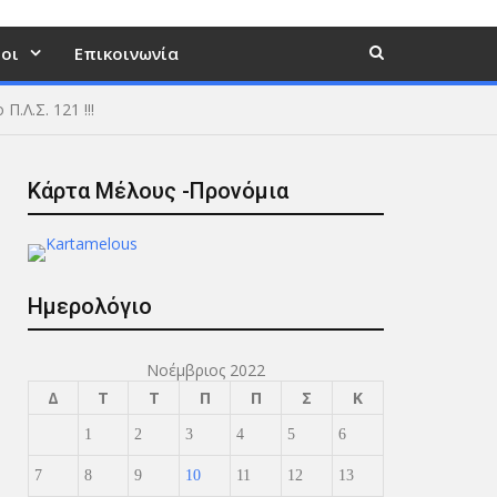
οι
Επικοινωνία
.Λ.Σ. 121 !!!
Κάρτα Μέλους -Προνόμια
Ημερολόγιο
Νοέμβριος 2022
Δ
Τ
Τ
Π
Π
Σ
Κ
1
2
3
4
5
6
7
8
9
10
11
12
13