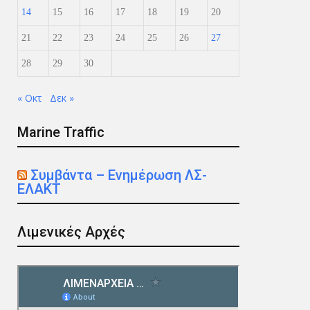
14
15
16
17
18
19
20
21
22
23
24
25
26
27
28
29
30
« Οκτ
Δεκ »
Marine Traffic
Συμβάντα – Ενημέρωση ΛΣ-
ΕΛΑΚΤ
Λιμενικές Αρχές