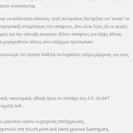
 αυτό συνεπάγεται.
αι να ασθενήσει κάποιος, γιατί αυτομάτως θα πρέπει να “κοπεί” το
ιρησιακής ετοιμότητας του σκάφους, δεν είναι λίγες δε οι φορές
φος για την κάλυψη αναγκών άλλου σκάφους για λήψη άδειας
 να χορηγηθούν άδειες στο υπάρχων προσωπικό.
 τονίσουμε ότι πρέπει ΆΜΕΣΑ να ληφθούν μέτρα μέριμνας για τους
ά, οικονομικά, ηθικά) προς τα στελέχη του Λ.Σ.-ΕΛ.ΑΚΤ.
σχολή Λ/Φ ,
υ μηνιαίου ορίου νυχτερινής αποζημίωσης,
ηρετούν στα πλωτά μέσα ανά τακτά χρονικά διαστήματα,