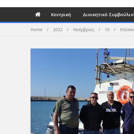
Κεντρική
Διοικητικό Συμβούλιο
Home
2022
Νοέμβριος
10
Επίσκεψ