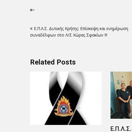
Πλοήγηση
Ε.Π.Λ.Σ. Δυτικής Κρήτης: Επίσκεψη και ενημέρωση
άρθρων
συναδέλφων στο Λ/Σ Χώρας Σφακίων !!!
Related Posts
Ε.Π.Λ.Σ. Δυτικής Κρήτης:
Ε.Π.Λ.Σ