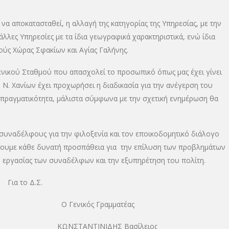
 να αποκατασταθεί, η αλλαγή της κατηγορίας της Υπηρεσίας, με την
 άλλες Υπηρεσίες με τα ίδια γεωγραφικά χαρακτηριστικά, ενώ ίδια
μούς Χώρας Σφακίων και Αγίας Γαλήνης.
μενικού Σταθμού που απασχολεί το προσωπικό όπως μας έχει γίνει
Ν. Χανίων έχει προχωρήσει η διαδικασία για την ανέγερση του
ει πραγματικότητα, μάλιστα σύμφωνα με την σχετική ενημέρωση θα
υναδέλφους για την φιλοξενία και τον εποικοδομητικό διάλογο
άλουμε κάθε δυνατή προσπάθεια για την επίλυση των προβλημάτων
 εργασίας των συναδέλφων και την εξυπηρέτηση του πολίτη.
Για το Δ.Σ.
Ο Γενικός Γραμματέας
λειος ΚΩΝΣΤΑΝΤΙΝΙΔΗΣ Βασίλειος