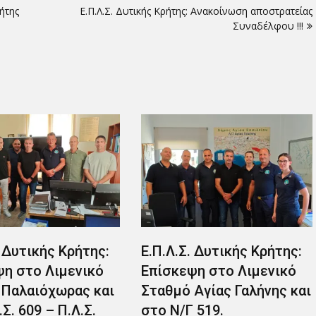
ήτης
Ε.Π.Λ.Σ. Δυτικής Κρήτης: Ανακοίνωση αποστρατείας
Συναδέλφου !!!
ικής Κρήτης:
Ε.Π.Λ.Σ. Δυτικής Κρήτης:
Ε.
ο Λιμενικό
Επίσκεψη στο Λιμενικό
Ε
ιόχωρας και
Σταθμό Αγίας Γαλήνης και
Σ
09 – Π.Λ.Σ.
στο Ν/Γ 519.
27