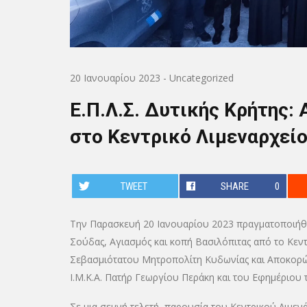
20 Ιανουαρίου 2023
-
Uncategorized
Ε.Π.Λ.Σ. Δυτικής Κρήτης:
στο Κεντρικό Λιμεναρχείο
TWEET
SHARE
0
Την Παρασκευή 20 Ιανουαρίου 2023 πραγματοποιήθηκ
Σούδας, Αγιασμός και κοπή Βασιλόπιτας από το Κεν
Σεβασμιότατου Μητροπολίτη Κυδωνίας και Αποκορών
Ι.Μ.Κ.Α. Πατήρ Γεωργίου Περάκη και του Εφημέριου
Σε μια σεμνή τελετή, παρουσία του Κεντρικού Λιμε