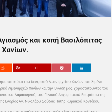
 Αγιασμός και κοπή Βασιλόπιτας
 Χανίων.
+1
ε στο κτίριο του Κεντρικού Λιμεναρχείου Χανίων στο λιμένα
τρικό Λιμεναρχείο Χανίων και την Ένωσή μας, χοροστατούντος του
ου κ.κ. Δαμασκηνού, του Γενικού Αρχιερατικού Επιτρόπου της
 της Ενορίας Αγ. Νικολάου Σούδας Πατήρ Κυριακού Κοντάκου.
νάρχη Χανίων Αντιπλοίαρχου Λ.Σ. Βαλυράκη Εμμανουήλ, του