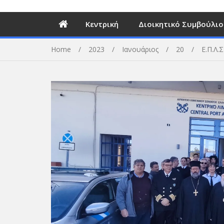
Κεντρική
Διοικητικό Συμβούλιο
Home
2023
Ιανουάριος
20
Ε.Π.Λ.