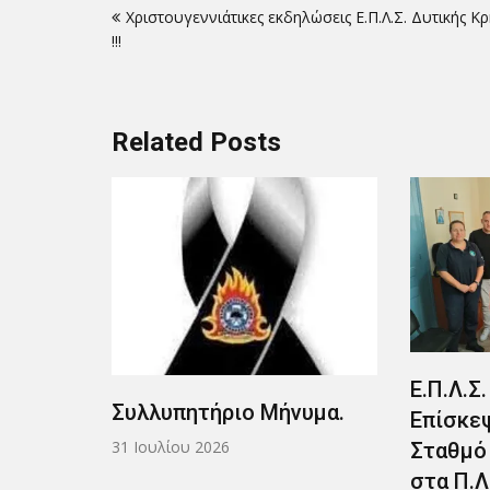
Χριστουγεννιάτικες εκδηλώσεις Ε.Π.Λ.Σ. Δυτικής Κρ
άρθρων
!!!
Related Posts
Ε.Π.Λ.Σ. Δυτ
Συλλυπητήριο Μήνυμα.
Επίσκεψη στ
31 Ιουλίου 2026
Σταθμό Παλα
στα Π.Λ.Σ. 6