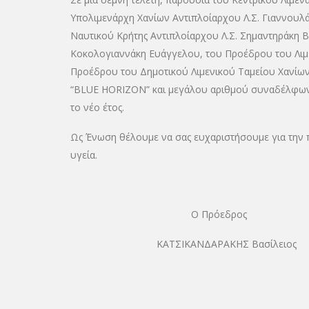
Υπολιμενάρχη Χανίων Αντιπλοίαρχου Λ.Σ. Γιαννουλά
Ναυτικού Κρήτης Αντιπλοίαρχου Λ.Σ. Σημαντηράκη Βασ
Κοκολογιαννάκη Ευάγγελου, του Προέδρου του Λιμε
Προέδρου του Δημοτικού Λιμενικού Ταμείου Χανίων
“BLUE HORIZON” και μεγάλου αριθμού συναδέλφων μα
το νέο έτος.
Ως Ένωση θέλουμε να σας ευχαριστήσουμε για την π
υγεία.
Ο Πρόεδρος Ο
ΚΑΤΣΙΚΑΝΔΑΡΑΚΗΣ Βασί