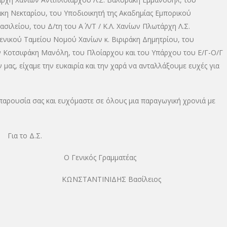
κη Νεκταρίου, του Υποδιοικητή της Ακαδημίας Εμπορικού
ιλείου, του Δ/τη του Α΄ Λ/Τ / Κ.Λ. Χανίων Πλωτάρχη Λ.Σ.
νικού Ταμείου Νομού Χανίων κ. Βιριράκη Δημητρίου, του
 Κοτσιφάκη Μανόλη, του Πλοίαρχου και του Υπάρχου του Ε/Γ-Ο/Γ
ς, είχαμε την ευκαιρία και την χαρά να ανταλλάξουμε ευχές για
αρουσία σας και ευχόμαστε σε όλους μια παραγωγική χρονιά με
Για το Δ.Σ.
 Γενικός Γραμματέας
λειος ΚΩΝΣΤΑΝΤΙΝΙΔΗΣ Βασίλειος