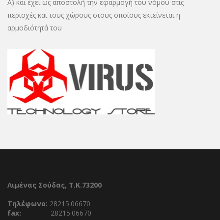
Α΄) και έχει ως αποστολή την εφαρμογή του νόμου στις
περιοχές και τους χώρους στους οποίους εκτείνεται η
αρμοδιότητά του
Λιμένας Σούδας, Τ.Κ.73200
Τηλέφωνο:
28215.06670
fax:
28215.06670