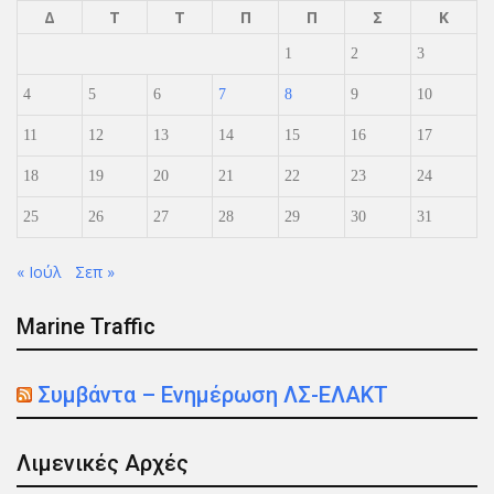
Δ
Τ
Τ
Π
Π
Σ
Κ
1
2
3
4
5
6
7
8
9
10
11
12
13
14
15
16
17
18
19
20
21
22
23
24
25
26
27
28
29
30
31
« Ιούλ
Σεπ »
Marine Traffic
Συμβάντα – Ενημέρωση ΛΣ-ΕΛΑΚΤ
Λιμενικές Αρχές