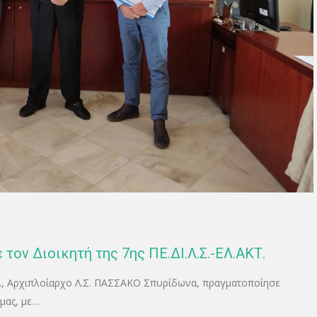
 τον Διοικητή της 7ης ΠΕ.ΔΙ.Λ.Σ.-ΕΛ.ΑΚΤ.
., Αρχιπλοίαρχο Λ.Σ. ΠΑΣΣΑΚΟ Σπυρίδωνα, πραγματοποίησε
μας, με…