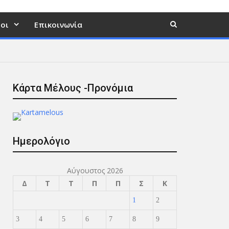
οι
Επικοινωνία
Κάρτα Μέλους -Προνόμια
Ημερολόγιο
Αύγουστος 2026
Δ
Τ
Τ
Π
Π
Σ
Κ
1
2
3
4
5
6
7
8
9