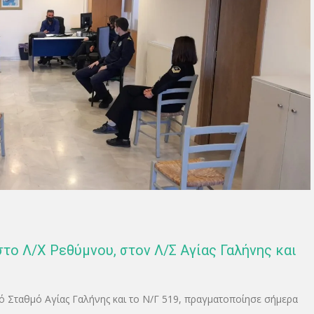
στο Λ/Χ Ρεθύμνου, στον Λ/Σ Αγίας Γαλήνης και
κό Σταθμό Αγίας Γαλήνης και το Ν/Γ 519, πραγματοποίησε σήμερα