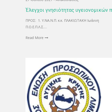
Έλεγχοι γνησιότητας υγειονομικών π
ΠΡΟΣ: 1. Υ.ΝΑ.Ν.Π. κ.κ. ΠΛΑΚΙΩΤΑΚΗ Ιωάννη 2.
Π.Ο.Ε.Π.Λ.Σ.…
Read More