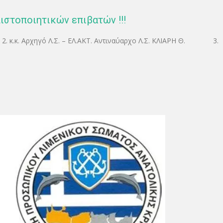
ιστοποιητικών επιβατών !!!
 κ.κ. Αρχηγό Λ.Σ. – ΕΛ.ΑΚΤ. Αντιναύαρχο Λ.Σ. ΚΛΙΑΡΗ Θ. 3.