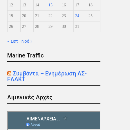
12
13
14
15
16
17
18
19
20
21
22
23
24
25
26
27
28
29
30
31
« Σεπ
Νοέ »
Marine Traffic
Συμβάντα – Ενημέρωση ΛΣ-
ΕΛΑΚΤ
Λιμενικές Αρχές