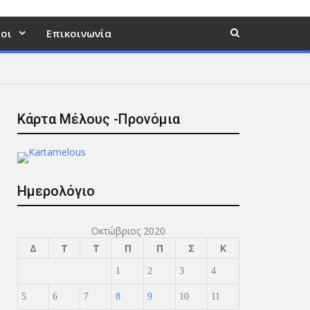
οι
Επικοινωνία
Κάρτα Μέλους -Προνόμια
Ημερολόγιο
Οκτώβριος 2020
Δ
Τ
Τ
Π
Π
Σ
Κ
1
2
3
4
5
6
7
8
9
10
11