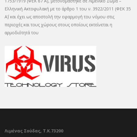
1753/1919 (ΦΕΚ 67 Α΄), μετονομάστηκε σε Λιμενικό Σώμα –
Ελληνική Ακτοφυλακή με το άρθρο 1 του ν. 3922/2011 (ΦΕΚ 35
Α΄) και έχει ως αποστολή την εφαρμογή του νόμου στις
περιοχές και τους χώρους στους οποίους εκτείνεται η
αρμοδιότητά του
Λιμένας Σούδας, Τ.Κ.73200