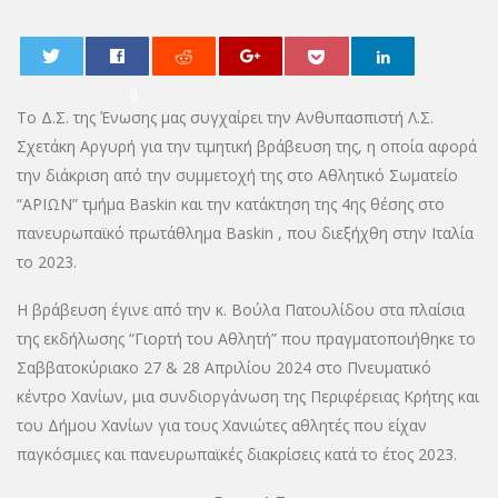
0
Το Δ.Σ. της Ένωσης μας συγχαίρει την Ανθυπασπιστή Λ.Σ.
Σχετάκη Αργυρή για την τιμητική βράβευση της, η οποία αφορά
την διάκριση από την συμμετοχή της στο Αθλητικό Σωματείο
“ΑΡΙΩΝ” τμήμα Baskin και την κατάκτηση της 4ης θέσης στο
πανευρωπαϊκό πρωτάθλημα Baskin , που διεξήχθη στην Ιταλία
το 2023.
Η βράβευση έγινε από την κ. Βούλα Πατουλίδου στα πλαίσια
της εκδήλωσης “Γιορτή του Αθλητή” που πραγματοποιήθηκε το
Σαββατοκύριακο 27 & 28 Απριλίου 2024 στο Πνευματικό
κέντρο Χανίων, μια συνδιοργάνωση της Περιφέρειας Κρήτης και
του Δήμου Χανίων για τους Χανιώτες αθλητές που είχαν
παγκόσμιες και πανευρωπαϊκές διακρίσεις κατά το έτος 2023.