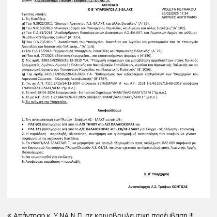
Πλοήγηση
Απάντηση κ. Υ.ΝΑ.Ν.Π. σε κοινοβουλευτική παρέμβαση !!!