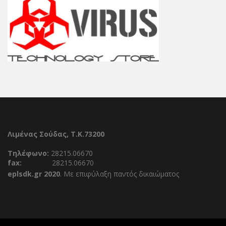
Λιμένας Σούδας, Τ.Κ.73200
Τηλέφωνο:
28215.06670
fax:
28215.06670
eplsdk.gr 2020
. Με επιφύλαξη παντός δικαιώματος