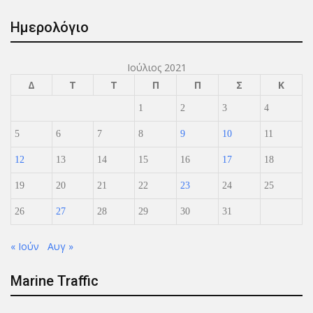
Ημερολόγιο
Ιούλιος 2021
Δ
Τ
Τ
Π
Π
Σ
Κ
1
2
3
4
5
6
7
8
9
10
11
12
13
14
15
16
17
18
19
20
21
22
23
24
25
26
27
28
29
30
31
« Ιούν
Αυγ »
Marine Traffic