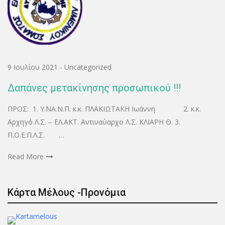
9 Ιουλίου 2021
-
Uncategorized
Δαπάνες μετακίνησης προσωπικού !!!
ΠΡΟΣ: 1. Υ.ΝΑ.Ν.Π. κ.κ. ΠΛΑΚΙΩΤΑΚΗ Ιωάννη 2. κ.κ.
Αρχηγό Λ.Σ. – ΕΛ.ΑΚΤ. Αντιναύαρχο Λ.Σ. ΚΛΙΑΡΗ Θ. 3.
Π.Ο.Ε.Π.Λ.Σ. …
Read More
Κάρτα Μέλους -Προνόμια