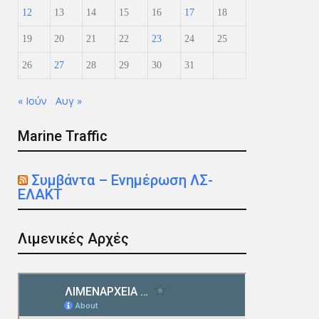
12
13
14
15
16
17
18
19
20
21
22
23
24
25
26
27
28
29
30
31
« Ιούν
Αυγ »
Marine Traffic
Συμβάντα – Ενημέρωση ΛΣ-
ΕΛΑΚΤ
Λιμενικές Αρχές