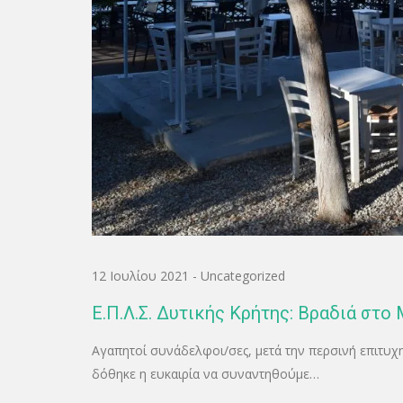
12 Ιουλίου 2021
-
Uncategorized
Ε.Π.Λ.Σ. Δυτικής Κρήτης: Βραδιά στο Μ
Αγαπητοί συνάδελφοι/σες, μετά την περσινή επιτυχη
δόθηκε η ευκαιρία να συναντηθούμε…