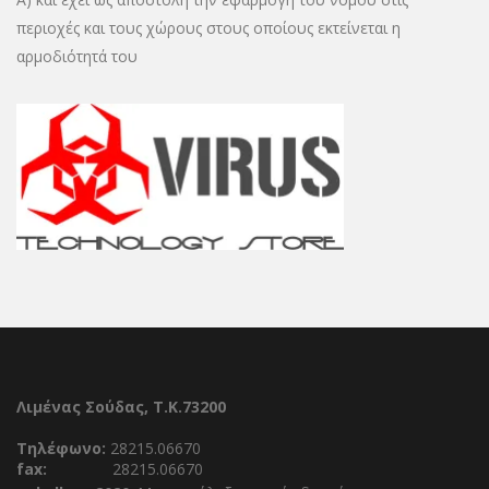
περιοχές και τους χώρους στους οποίους εκτείνεται η
αρμοδιότητά του
Λιμένας Σούδας, Τ.Κ.73200
Τηλέφωνο:
28215.06670
fax:
28215.06670