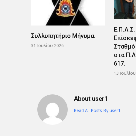
Ε.Π.Λ.Σ. Δυτικής Κρήτης:
Ε.Π.Λ.Σ
υμα.
Επίσκεψη στο Λιμενικό
Επίσκε
Σταθμό Παλαιόχωρας και
Σταθμό 
στα Π.Λ.Σ. 609 – Π.Λ.Σ.
στο Ν/Γ
617.
2 Ιουλίου 
13 Ιουλίου 2026
About user1
Read All Posts By user1