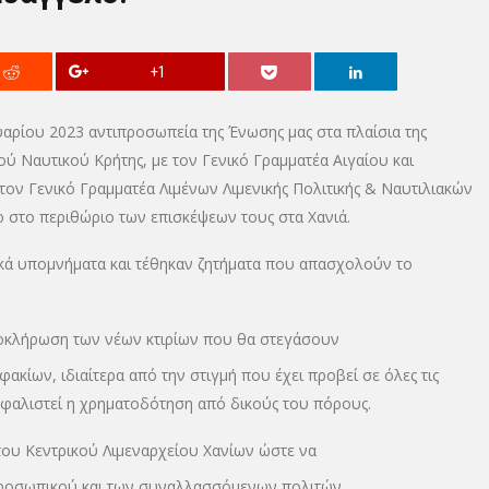
+1
ρίου 2023 αντιπροσωπεία της Ένωσης μας στα πλαίσια της
ού Ναυτικού Κρήτης, με τον Γενικό Γραμματέα Αιγαίου και
τον Γενικό Γραμματέα Λιμένων Λιμενικής Πολιτικής & Ναυτιλιακών
στο περιθώριο των επισκέψεων τους στα Χανιά.
ικά υπομνήματα και τέθηκαν ζητήματα που απασχολούν το
λοκλήρωση των νέων κτιρίων που θα στεγάσουν
ακίων, ιδιαίτερα από την στιγμή που έχει προβεί σε όλες τις
ξασφαλιστεί η χρηματοδότηση από δικούς του πόρους.
του Κεντρικού Λιμεναρχείου Χανίων ώστε να
υ προσωπικού και των συναλλασσόμενων πολιτών.