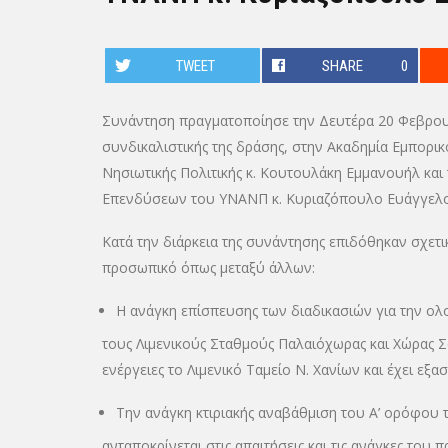
TWEET
SHARE
0
Συνάντηση πραγματοποίησε την Δευτέρα 20 Φεβρουα
συνδικαλιστικής της δράσης, στην Ακαδημία Εμπορικ
Νησιωτικής Πολιτικής κ. Κουτουλάκη Εμμανουήλ και 
Επενδύσεων του ΥΝΑΝΠ κ. Κυριαζόπουλο Ευάγγελο 
Κατά την διάρκεια της συνάντησης επιδόθηκαν σχετ
προσωπικό όπως μεταξύ άλλων:
Η ανάγκη επίσπευσης των διαδικασιών για την ο
τους Λιμενικούς Σταθμούς Παλαιόχωρας και Χώρας Σφ
ενέργειες το Λιμενικό Ταμείο Ν. Χανίων και έχει ε
Την ανάγκη κτιριακής αναβάθμιση του Α’ ορόφου 
ανταποκρίνεται στις απαιτήσεις και τις ανάγκες το