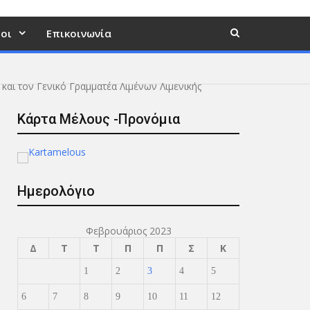
οι
Επικοινωνία
 και τον Γενικό Γραμματέα Λιμένων Λιμενικής
Κάρτα Μέλους -Προνόμια
Ημερολόγιο
Φεβρουάριος 2023
Δ
Τ
Τ
Π
Π
Σ
Κ
1
2
3
4
5
6
7
8
9
10
11
12