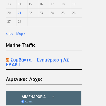
13
14
15
16
17
18
19
20
21
22
23
24
25
26
27
28
« Ιαν
Μαρ »
Marine Traffic
Συμβάντα – Ενημέρωση ΛΣ-
ΕΛΑΚΤ
Λιμενικές Αρχές