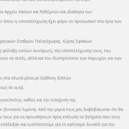
ν Αρχών Χανίων και Ρεθύμνου και ιδιαίτερα των
ν όπου η υποστελέχωση έχει φέρει το προσωπικό στα όρια των
Λιμενικών Σταθμών Παλαιόχωρας, Χώρας Σφακίων
ς( φύλαξη νοτίων συνόρων), της υποστελέχωσης τους, του
ουν σε αυτές, αλλά και του δυσπρόσιτου των περιοχών και των
ν στα πλωτά μέσα με διάθεση διπλών
ους σε αυτά.
γιούπολης, καθώς και την ενίσχυση της
 (Ενετικού λιμένα). Από την μεριά τους μας διαβεβαίωσαν ότι θα
ν τους για να προωθήσουν προς επίλυση τα ζητήματα που τους
επέδειξαν και ευελπιστούμε για το καλύτερο δυνατό για την