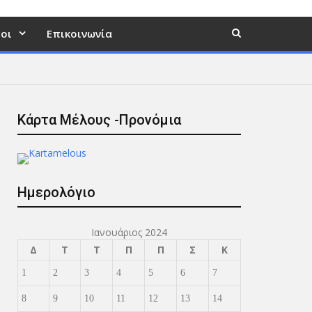
οι
Επικοινωνία
Κάρτα Μέλους -Προνόμια
Ημερολόγιο
Ιανουάριος 2024
Δ
Τ
Τ
Π
Π
Σ
Κ
1
2
3
4
5
6
7
8
9
10
11
12
13
14