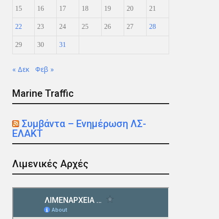
15
16
17
18
19
20
21
22
23
24
25
26
27
28
29
30
31
« Δεκ
Φεβ »
Marine Traffic
Συμβάντα – Ενημέρωση ΛΣ-
ΕΛΑΚΤ
Λιμενικές Αρχές