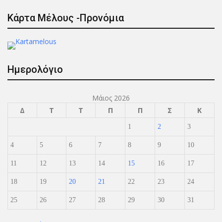
Κάρτα Μέλους -Προνόμια
Ημερολόγιο
Μάιος 2026
Δ
Τ
Τ
Π
Π
Σ
Κ
1
2
3
4
5
6
7
8
9
10
11
12
13
14
15
16
17
18
19
20
21
22
23
24
25
26
27
28
29
30
31