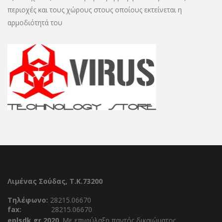
περιοχές και τους χώρους στους οποίους εκτείνεται η
αρμοδιότητά του
Λιμένας Σούδας, Τ.Κ.73200
Τηλέφωνο:
28215.06670
fax:
28215.06670
eplsdk.gr 2020
. Με επιφύλαξη παντός δικαιώματος