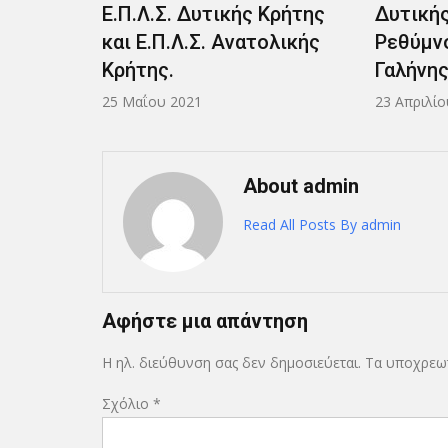
Κρήτης
Δυτικής Κρήτης στο Λ/Χ
Δυτικής
ολικής
Ρεθύμνου, στον Λ/Σ Αγίας
Διοικητ
Γαλήνης και το Ν/Γ 519.
ΠΕ.ΔΙ.Λ
23 Απριλίου 2021
15 Απριλίο
About admin
Read All Posts By admin
Αφήστε μια απάντηση
Η ηλ. διεύθυνση σας δεν δημοσιεύεται.
Τα υποχρεωτ
Σχόλιο
*