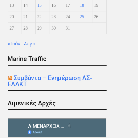
13
14
15
16
17
18
19
20
21
22
23
24
25
26
27
28
29
30
31
« Ιούν
Αυγ »
Marine Traffic
Συμβάντα – Ενημέρωση ΛΣ-
ΕΛΑΚΤ
Λιμενικές Αρχές