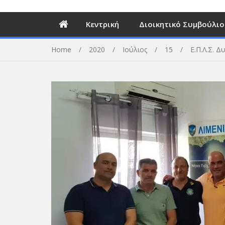
Κεντρική
Διοικητικό Συμβούλιο
Home
2020
Ιούλιος
15
Ε.Π.Λ.Σ. Δ