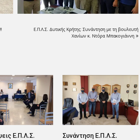
!
Ε.Π.Λ.Σ. Δυτικής Κρήτης: Συνάντηση με τη βουλευτή
Χανίων κ. Ντόρα Μπακογιάννη
Επικαιροποίηση λίστας
εκπτωτικών
καταστημάτων Κάρτας
μέλους Ε.Π.Λ.Σ. Δυτικής
Κρήτης.
10 Απριλίου 2021
ση Ε.Π.Λ.Σ.