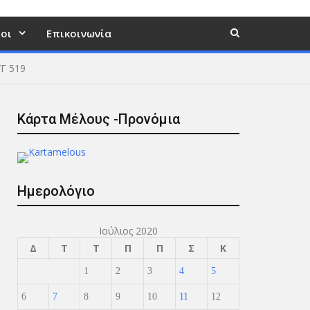
οι
Επικοινωνία
/Γ 519
Κάρτα Μέλους -Προνόμια
Ημερολόγιο
Ιούλιος 2020
Δ
Τ
Τ
Π
Π
Σ
Κ
1
2
3
4
5
6
7
8
9
10
11
12