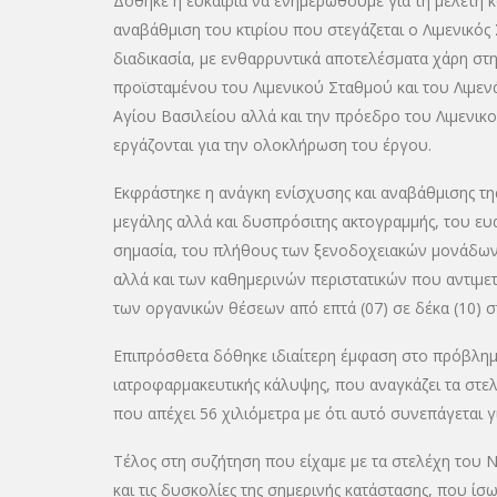
Δόθηκε η ευκαιρία να ενημερωθούμε για τη μελέτη κα
αναβάθμιση του κτιρίου που στεγάζεται ο Λιμενικός
διαδικασία, με ενθαρρυντικά αποτελέσματα χάρη στη
προϊσταμένου του Λιμενικού Σταθμού και του Λιμε
Αγίου Βασιλείου αλλά και την πρόεδρο του Λιμενικ
εργάζονται για την ολοκλήρωση του έργου.
Εκφράστηκε η ανάγκη ενίσχυσης και αναβάθμισης της
μεγάλης αλλά και δυσπρόσιτης ακτογραμμής, του ε
σημασία, του πλήθους των ξενοδοχειακών μονάδων, 
αλλά και των καθημερινών περιστατικών που αντιμετ
των οργανικών θέσεων από επτά (07) σε δέκα (10) σ
Επιπρόσθετα δόθηκε ιδιαίτερη έμφαση στο πρόβλημα
ιατροφαρμακευτικής κάλυψης, που αναγκάζει τα στ
που απέχει 56 χιλιόμετρα με ότι αυτό συνεπάγεται για
Τέλος στη συζήτηση που είχαμε με τα στελέχη του 
και τις δυσκολίες της σημερινής κατάστασης, που ί