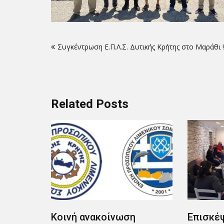
Πλοήγηση
Συγκέντρωση Ε.Π.Λ.Σ. Δυτικής Κρήτης στο Μαράθι !!
άρθρων
Related Posts
Επισκέψεις Ε.Π.Λ.Σ.
Συνάντη