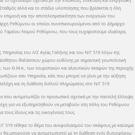
ι το σχεδιασμό σχετικά με την επισκευή, επέκταση και ενεργειακή
 Σταθμός αλλά και το στάδιο υλοποίησης που βρίσκεται η όλη
ν επιμονή και την αποτελεσματικότητα των ενεργειών του
νάρχη Ρεθύμνου οι οποίοι συνεπικουρούμενοι από το Δήμαρχο
ού Ταμείου Νομού Ρεθύμνου, που τους ευχαριστούμε ιδιαίτερα,
 Υπηρεσίας του Λ/Σ Αγίας Γαλήνης και του Ν/Γ 519 λόγω της
υαίσθητου θαλάσσιου χώρου ευθύνης με σημαντική γεωπολιτική
των Θ.Μ.Α., των τουριστικών και αλιευτικών σκαφών της περιοχής
ωπίζουν σαν Υπηρεσία, κάτι που μπορεί να γίνει με την αύξηση
τελέχη και τη διάθεση διπλού πληρώματος στο Ν/Γ 519.
 που αντιμετωπίζει το προσωπικό σχετικά με την παντελή έλλειψη
ελέχη για να εξυπηρετηθούν να μεταβούν στη πόλη του Ρεθύμνου
 τους ίδιους και τις οικογένειες τους.
Ν/Γ 519 τέθηκε το θέμα του ανεφοδιασμού του σκάφους με καύσιμα
σως θα μπορούσε να αντιμετωπιστεί με τη διάθεση ενός βυτιοφόρου