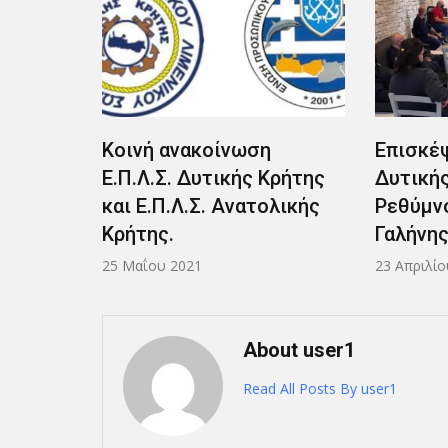
τας
Κοινή ανακοίνωση
Επισκέψ
Ε.Π.Λ.Σ. Δυτικής Κρήτης
Δυτικής
και Ε.Π.Λ.Σ. Ανατολικής
Ρεθύμνο
Κρήτης.
Γαλήνης
25 Μαΐου 2021
23 Απριλίο
About user1
Read All Posts By user1