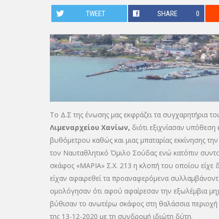
TWEET
SHARE
0
To Δ.Σ της ένωσης μας εκφράζει τα συγχαρητήρια το
Λιμεναρχείου Χανίων,
διότι εξιχνίασαν υπόθεση 
βυθόμετρου καθώς και μιας μπαταρίας εκκίνησης τη
τον Ναυταθλητικό Όμιλο Σούδας ενώ κατόπιν συντο
σκάφος «ΜΑΡΙΑ» Σ.Χ. 213 η κλοπή του οποίου είχε δ
είχαν αφαιρεθεί τα προαναφερόμενα συλλαμβάνοντας
ομολόγησαν ότι αφού αφαίρεσαν την εξωλέμβια μηχαν
βύθισαν το ανωτέρω σκάφος στη θαλάσσια περιοχή
της 13-12-2020 με τη συνδρομή ιδιώτη δύτη.