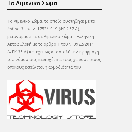
Το Λιμενικό Σώμα
εκπτωτικών
καταστημάτων Κάρτας
Το Λιμενικό Σώμα, το οποίο συστήθηκε με το
μέλους Ε.Π.Λ.Σ. Δυτικής
άρθρο 3 του ν. 1753/1919 (ΦΕΚ 67 Α΄),
Κρήτης.
μετονομάστηκε σε Λιμενικό Σώμα – Ελληνική
10 Απριλίου 2021
Έλεγχοι γνησιό
Ακτοφυλακή με το άρθρο 1 του ν. 3922/2011
(ΦΕΚ 35 Α΄) και έχει ως αποστολή την εφαρμογή
υγειονομικών
του νόμου στις περιοχές και τους χώρους στους
πιστοποιητικώ
οποίους εκτείνεται η αρμοδιότητά του
επιβατών !!!
27 Ιουλίου 2021