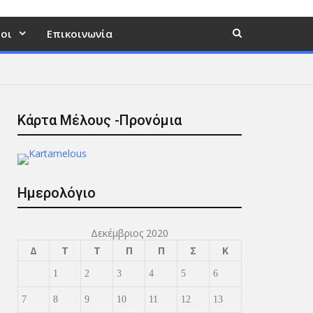
οι
Επικοινωνία
Κάρτα Μέλους -Προνόμια
Ημερολόγιο
Δεκέμβριος 2020
Δ
Τ
Τ
Π
Π
Σ
Κ
1
2
3
4
5
6
7
8
9
10
11
12
13