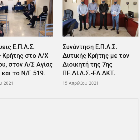
εις Ε.Π.Λ.Σ.
Συνάντηση Ε.Π.Λ.Σ.
 Κρήτης στο Λ/Χ
Δυτικής Κρήτης με τον
υ, στον Λ/Σ Αγίας
Διοικητή της 7ης
 και το Ν/Γ 519.
ΠΕ.ΔΙ.Λ.Σ.-ΕΛ.ΑΚΤ.
υ 2021
15 Απριλίου 2021