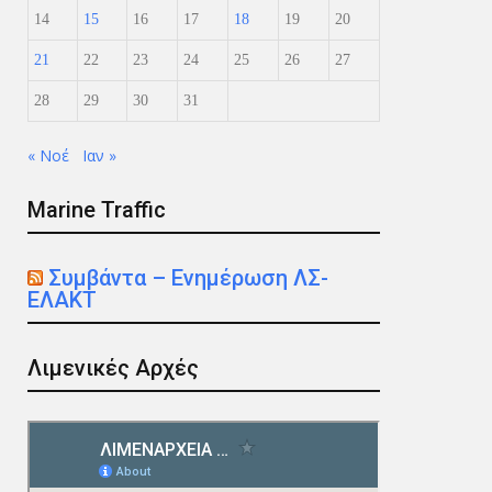
14
15
16
17
18
19
20
21
22
23
24
25
26
27
28
29
30
31
« Νοέ
Ιαν »
Marine Traffic
Συμβάντα – Ενημέρωση ΛΣ-
ΕΛΑΚΤ
Λιμενικές Αρχές